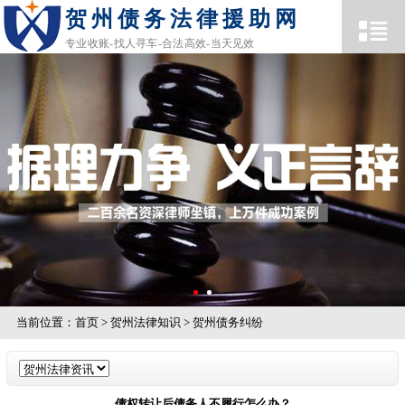
贺州债务法律援助网
专业收账-找人寻车-合法高效-当天见效
当前位置：
首页
>
贺州法律知识
>
贺州债务纠纷
债权转让后债务人不履行怎么办？